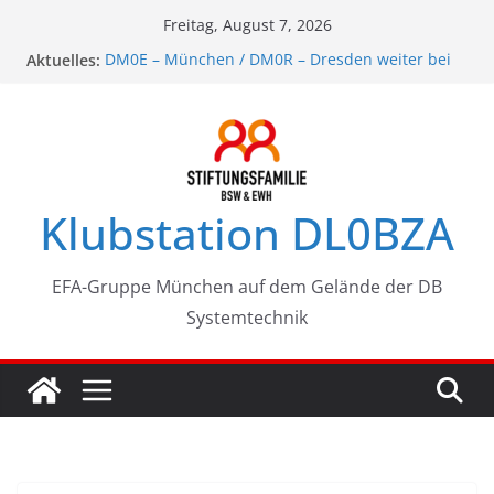
Zum
Freitag, August 7, 2026
Inhalt
Aktuelles:
DM0E – München / DM0R – Dresden weiter bei
springen
der EFA
DB0BZA: Ein neues 23-cm-Stadtrelais für
München mit SVXLink
Sommertreffen 18.07.2021
Jahresbericht 2020
SK DL5MHQ
Klubstation DL0BZA
EFA-Gruppe München auf dem Gelände der DB
Systemtechnik